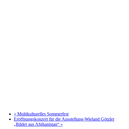
«
Multikulturelles Sommerfest
Eröffnungskonzert für die Ausstellung-Wieland Götzler
„Bilder aus Afghanistan“
»