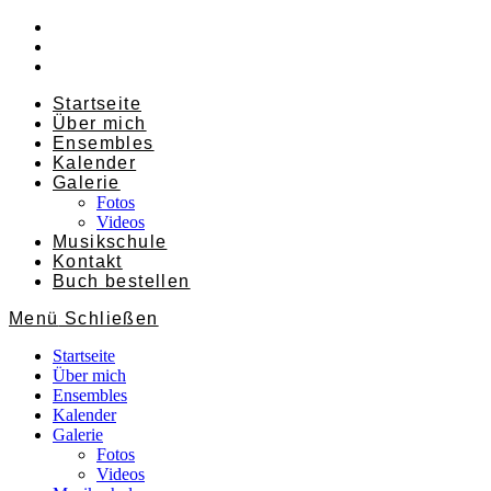
Zum
Inhalt
springen
Startseite
Über mich
Ensembles
Kalender
Galerie
Fotos
Videos
Musikschule
Kontakt
Buch bestellen
Menü
Schließen
Startseite
Über mich
Ensembles
Kalender
Galerie
Fotos
Videos