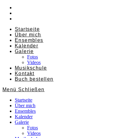
Zum
Inhalt
springen
Startseite
Über mich
Ensembles
Kalender
Galerie
Fotos
Videos
Musikschule
Kontakt
Buch bestellen
Menü
Schließen
Startseite
Über mich
Ensembles
Kalender
Galerie
Fotos
Videos